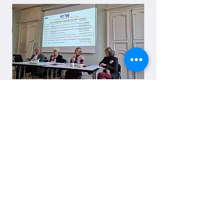
Le Bureau
D'autres associations
Aderamus
Cercle Condorcet
Société Archéologique de
Sens
Société
horticole de Sens
Notre adresse